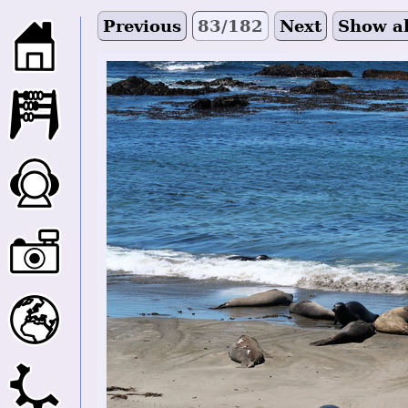
Previous
83/182
Next
Show al