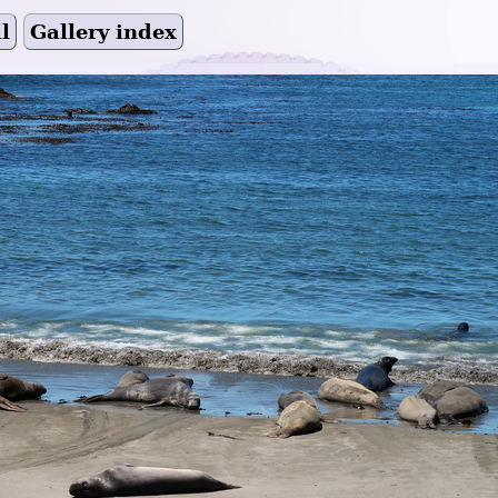
l
Gallery index